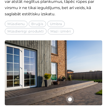
var atstāt neglītus plankumus, tāpēc rūpes par
virsmu ir ne tikai ieguldījums, bet arī veids, kā
saglabāt estētisku izskatu.
Mūsdienu
Bruģis
Umbra
Mūsdienīgi produkti
Mazi izmēri