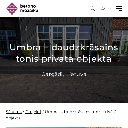
LV
Umbra – daudzkrāsains
tonis privātā objektā
Gargždi, Lietuva
Sākums
/
Projekti
/
Umbra - daudzkrāsains tonis privātā
objektā