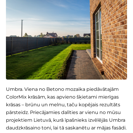
Umbra. Viena no Betono mozaika piedāvātajām
ColorMix krāsām, kas apvieno šķietami mierīgas
krāsas – brūnu un melnu, taču kopējais rezultāts
pārsteidz. Priecājamies dalīties ar vienu no mūsu
projektiem Lietuvā, kurā īpašnieks izvēlējās Umbra
daudzkrāsaino toni, lai tā saskanētu ar mājas fasādi.