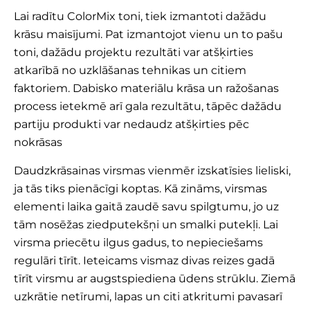
Lai radītu ColorMix toni, tiek izmantoti dažādu
krāsu maisījumi. Pat izmantojot vienu un to pašu
toni, dažādu projektu rezultāti var atšķirties
atkarībā no uzklāšanas tehnikas un citiem
faktoriem. Dabisko materiālu krāsa un ražošanas
process ietekmē arī gala rezultātu, tāpēc dažādu
partiju produkti var nedaudz atšķirties pēc
nokrāsas
Daudzkrāsainas virsmas vienmēr izskatīsies lieliski,
ja tās tiks pienācīgi koptas. Kā zināms, virsmas
elementi laika gaitā zaudē savu spilgtumu, jo uz
tām nosēžas ziedputekšņi un smalki putekļi. Lai
virsma priecētu ilgus gadus, to nepieciešams
regulāri tīrīt. Ieteicams vismaz divas reizes gadā
tīrīt virsmu ar augstspiediena ūdens strūklu. Ziemā
uzkrātie netīrumi, lapas un citi atkritumi pavasarī