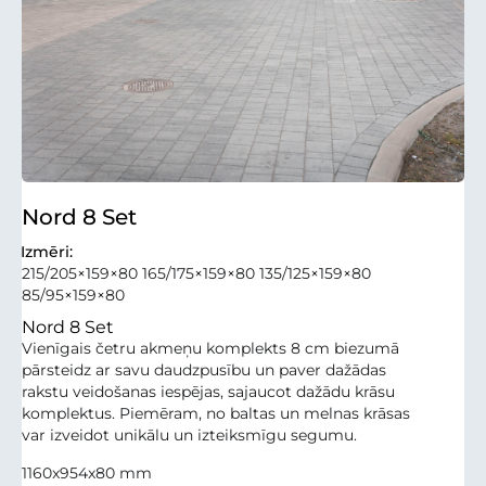
Nord 8 Set
Izmēri:
215/205×159×80 165/175×159×80 135/125×159×80
85/95×159×80
Nord 8 Set
Vienīgais četru akmeņu komplekts 8 cm biezumā
pārsteidz ar savu daudzpusību un paver dažādas
rakstu veidošanas iespējas, sajaucot dažādu krāsu
komplektus. Piemēram, no baltas un melnas krāsas
var izveidot unikālu un izteiksmīgu segumu.
1160x954x80 mm