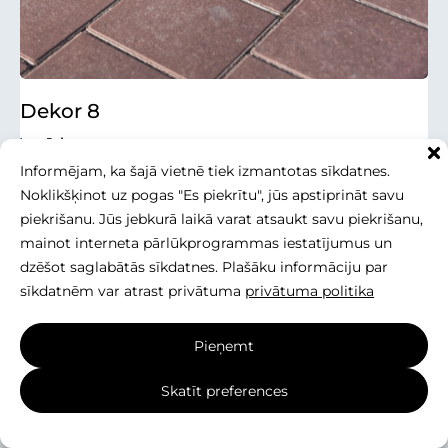
Dekor 8
Izmēri
150x150x80 mm
Informējam, ka šajā vietnē tiek izmantotas sīkdatnes.
Dekor 8
Noklikšķinot uz pogas "Es piekrītu", jūs apstiprināt savu
Vēl viens duets, taču ar dažādiem izmēriem, Dekor 8
piekrišanu. Jūs jebkurā laikā varat atsaukt savu piekrišanu,
un
Dekor 8 Plus,
ir ideāli produkti jūsu projektiem.
mainot interneta pārlūkprogrammas iestatījumus un
Abiem ...
dzēšot saglabātās sīkdatnes. Plašāku informāciju par
sīkdatnēm var atrast privātuma
privātuma politika
Pieņemt
Skatīt preferences