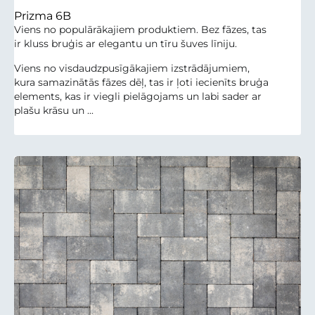
Prizma 6B
Viens no populārākajiem produktiem. Bez fāzes, tas
ir kluss bruģis ar elegantu un tīru šuves līniju.
Viens no visdaudzpusīgākajiem izstrādājumiem,
kura samazinātās fāzes dēļ, tas ir ļoti iecienīts bruģa
elements, kas ir viegli pielāgojams un labi sader ar
plašu krāsu un ...