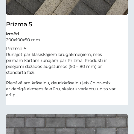
Prizma 5
Izmēri
200x100x50 mm
Prizma 5
Runājot par klasiskajiem bruģakmeņiem, mēs
pirmām kārtām runājam par Prizma. Produkti ir
pieejami dažādos augstumos (50 – 80 mm) ar
standarta fāzi.
Piedāvājam krāsainu, daudzkrāsainu jeb Color-mix,
ar dabīgā akmens faktūru, skalotu variantu un to var
arī p...