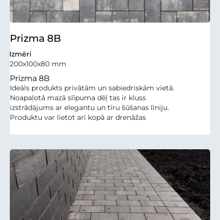
Prizma 8B
Izmēri
200x100x80 mm
Prizma 8B
Ideāls produkts privātām un sabiedriskām vietā.
Noapaļotā mazā slīpuma dēļ tas ir kluss
izstrādājums ar elegantu un tīru šūšanas līniju.
Produktu var lietot arī kopā ar drenāžas