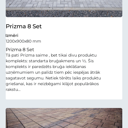
Prizma 8 Set
Izmēri
1200x900x80 mm
Prizma 8 Set
Tā pati Prizma saime , bet tikai divu produktu
komplekts: standarta bruģakmens un ½. Šis
komplekts ir paredzēts bruģa ieklāšanas
uzņēmumiem un palīdz tiem pēc iespējas ātrāk
sagatavot segumu. Netiek tērēts laiks produktu
griešanai, kas ir neizbēgami klājot populārākos
rakstu...