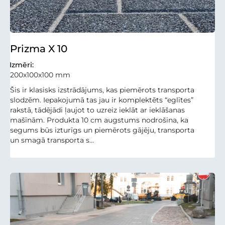
Prizma X 10
Izmēri:
200x100x100 mm
Šis ir klasisks izstrādājums, kas piemērots transporta
slodzēm. Iepakojumā tas jau ir komplektēts “eglītes”
rakstā, tādējādi ļaujot to uzreiz ieklāt ar ieklāšanas
mašīnām. Produkta 10 cm augstums nodrošina, ka
segums būs izturīgs un piemērots gājēju, transporta
un smagā transporta s...