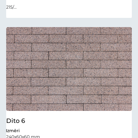
215/...
Dito 6
Izmēri
240x60x60 mm