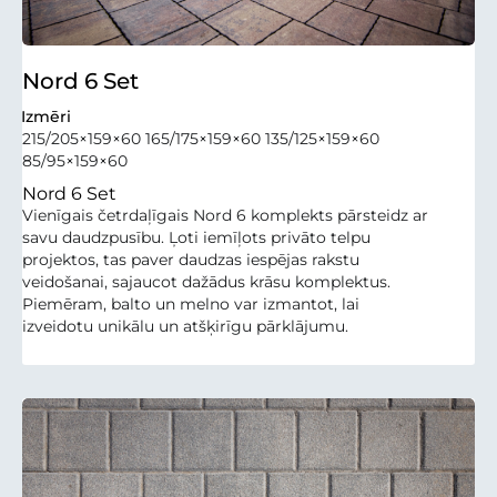
Nord 6 Set
Izmēri
215/205×159×60 165/175×159×60 135/125×159×60
85/95×159×60
Nord 6 Set
Vienīgais četrdaļīgais Nord 6 komplekts pārsteidz ar
savu daudzpusību. Ļoti iemīļots privāto telpu
projektos, tas paver daudzas iespējas rakstu
veidošanai, sajaucot dažādus krāsu komplektus.
Piemēram, balto un melno var izmantot, lai
izveidotu unikālu un atšķirīgu pārklājumu.