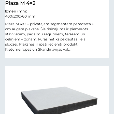
Plaza M 4×2
Izmēri (mm)
400x200x60 mm
Plaza M 4×2 – privātajam segmentam paredzēta 6
cm augsta plāksne. Šis risinājums ir piemērots
stāvvietām, pagalmu segumiem, terasēm un
celiņiem – zonām, kuras netiks pakļautas lielai
slodzei. Plāksnes ir īpaši iecienīti produkti
Rietumeiropas un Skandināvijas val...