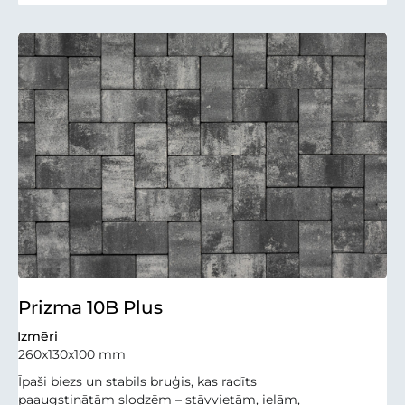
Prizma 10B Plus
Izmēri
260x130x100 mm
Īpaši biezs un stabils bruģis, kas radīts
paaugstinātām slodzēm – stāvvietām, ielām,