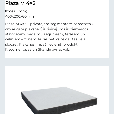
Plaza M 4×2
Izmēri (mm)
400x200x60 mm
Plaza M 4×2 – privātajam segmentam paredzēta 6
cm augsta plāksne. Šis risinājums ir piemērots
stāvvietām, pagalmu segumiem, terasēm un
celiņiem – zonām, kuras netiks pakļautas lielai
slodzei. Plāksnes ir īpaši iecienīti produkti
Rietumeiropas un Skandināvijas val...