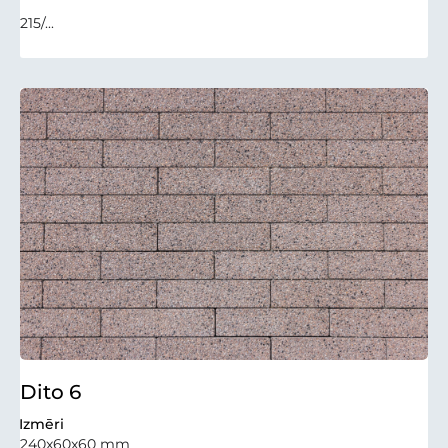
215/...
Dito 6
Izmēri
240x60x60 mm