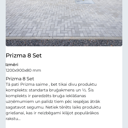
Prizma 8 Set
Izmēri
1200x900x80 mm
Prizma 8 Set
Tā pati Prizma saime , bet tikai divu produktu
komplekts: standarta bruģakmens un ½. Šis
komplekts ir paredzēts bruģa ieklāšanas
uzņēmumiem un palīdz tiem pēc iespējas ātrāk
sagatavot segumu. Netiek tērēts laiks produktu
griešanai, kas ir neizbēgami klājot populārākos
rakstu...