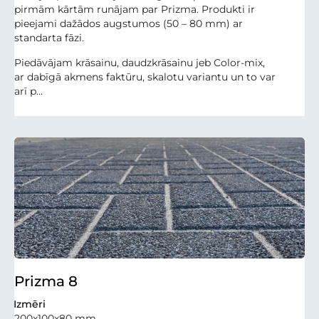
pirmām kārtām runājam par Prizma. Produkti ir
pieejami dažādos augstumos (50 – 80 mm) ar
standarta fāzi.
Piedāvājam krāsainu, daudzkrāsainu jeb Color-mix,
ar dabīgā akmens faktūru, skalotu variantu un to var
arī p...
Prizma 8
Izmēri
200x100x80 mm