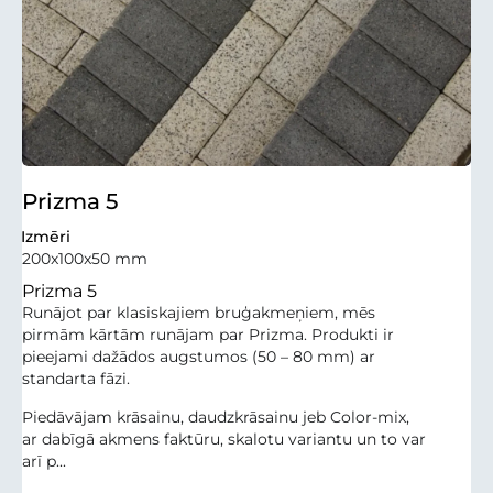
Prizma 5
Izmēri
200x100x50 mm
Prizma 5
Runājot par klasiskajiem bruģakmeņiem, mēs
pirmām kārtām runājam par Prizma. Produkti ir
pieejami dažādos augstumos (50 – 80 mm) ar
standarta fāzi.
Piedāvājam krāsainu, daudzkrāsainu jeb Color-mix,
ar dabīgā akmens faktūru, skalotu variantu un to var
arī p...