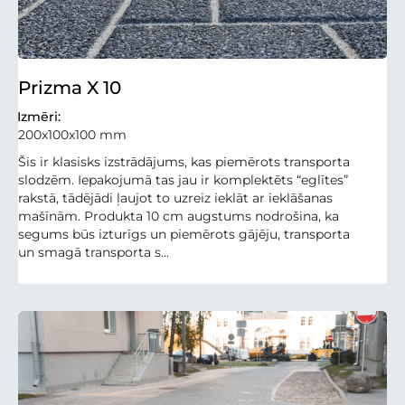
Prizma X 10
Izmēri:
200x100x100 mm
Šis ir klasisks izstrādājums, kas piemērots transporta
slodzēm. Iepakojumā tas jau ir komplektēts “eglītes”
rakstā, tādējādi ļaujot to uzreiz ieklāt ar ieklāšanas
mašīnām. Produkta 10 cm augstums nodrošina, ka
segums būs izturīgs un piemērots gājēju, transporta
un smagā transporta s...