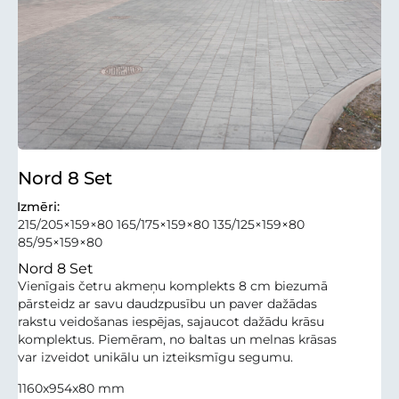
Nord 8 Set
Izmēri:
215/205×159×80 165/175×159×80 135/125×159×80
85/95×159×80
Nord 8 Set
Vienīgais četru akmeņu komplekts 8 cm biezumā
pārsteidz ar savu daudzpusību un paver dažādas
rakstu veidošanas iespējas, sajaucot dažādu krāsu
komplektus. Piemēram, no baltas un melnas krāsas
var izveidot unikālu un izteiksmīgu segumu.
1160x954x80 mm