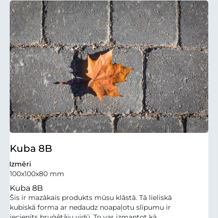
Kuba 8B
Izmēri
100x100x80 mm
Kuba 8B
Šis ir mazākais produkts mūsu klāstā. Tā lieliskā
kubiskā forma ar nedaudz noapaļotu slīpumu ir
iecienīts bruģētāju vidū. To var izmantot kā