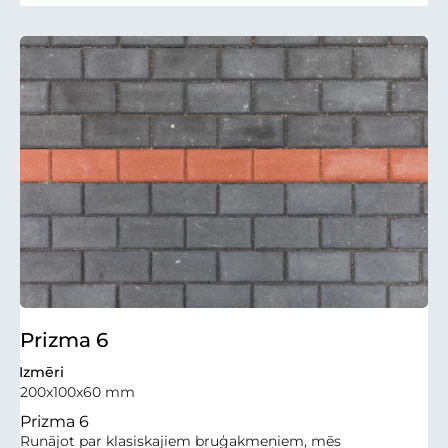
Prizma 6
Izmēri
200x100x60 mm
Prizma 6
Runājot par klasiskajiem bruģakmeņiem, mēs