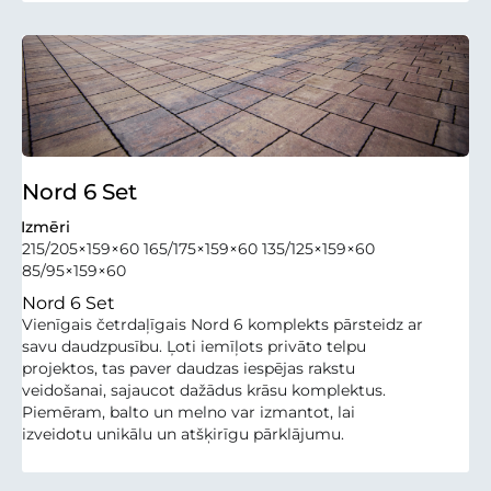
Nord 6 Set
Izmēri
215/205×159×60 165/175×159×60 135/125×159×60
85/95×159×60
Nord 6 Set
Vienīgais četrdaļīgais Nord 6 komplekts pārsteidz ar
savu daudzpusību. Ļoti iemīļots privāto telpu
projektos, tas paver daudzas iespējas rakstu
veidošanai, sajaucot dažādus krāsu komplektus.
Piemēram, balto un melno var izmantot, lai
izveidotu unikālu un atšķirīgu pārklājumu.