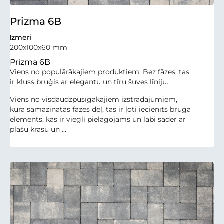
Prizma 6B
Izmēri
200x100x60 mm
Prizma 6B
Viens no populārākajiem produktiem. Bez fāzes, tas
ir kluss bruģis ar elegantu un tīru šuves līniju.
Viens no visdaudzpusīgākajiem izstrādājumiem,
kura samazinātās fāzes dēļ, tas ir ļoti iecienīts bruģa
elements, kas ir viegli pielāgojams un labi sader ar
plašu krāsu un ...