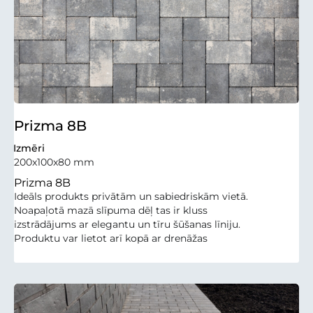
Prizma 8B
Izmēri
200x100x80 mm
Prizma 8B
Ideāls produkts privātām un sabiedriskām vietā.
Noapaļotā mazā slīpuma dēļ tas ir kluss
izstrādājums ar elegantu un tīru šūšanas līniju.
Produktu var lietot arī kopā ar drenāžas